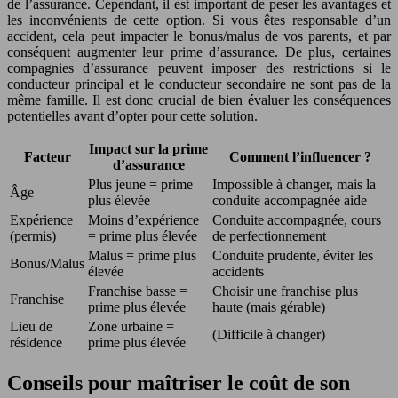
de l’assurance. Cependant, il est important de peser les avantages et
les inconvénients de cette option. Si vous êtes responsable d’un
accident, cela peut impacter le bonus/malus de vos parents, et par
conséquent augmenter leur prime d’assurance. De plus, certaines
compagnies d’assurance peuvent imposer des restrictions si le
conducteur principal et le conducteur secondaire ne sont pas de la
même famille. Il est donc crucial de bien évaluer les conséquences
potentielles avant d’opter pour cette solution.
Impact sur la prime
Facteur
Comment l’influencer ?
d’assurance
Plus jeune = prime
Impossible à changer, mais la
Âge
plus élevée
conduite accompagnée aide
Expérience
Moins d’expérience
Conduite accompagnée, cours
(permis)
= prime plus élevée
de perfectionnement
Malus = prime plus
Conduite prudente, éviter les
Bonus/Malus
élevée
accidents
Franchise basse =
Choisir une franchise plus
Franchise
prime plus élevée
haute (mais gérable)
Lieu de
Zone urbaine =
(Difficile à changer)
résidence
prime plus élevée
Conseils pour maîtriser le coût de son