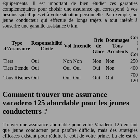
équipements. Il est important de bien étudier ces garanties
complémentaires pour choisir une assurance qui correspond à vos
besoins spécifiques et à votre situation personnelle. Par exemple, un
jeune conducteur qui effectue de longs trajets a tout intérêt à
souscrire une garantie assistance 0 km.
Coû
Bris
Dommages
Type
Responsabilité
E
Vol
Incendie
de
Tous
d’Assurance
Civile
(
Glace
Accidents
Con
Tiers
Oui
Non
Non
Non
Non
250€
Tiers Étendu
Oui
Oui
Oui
Oui
Non
400€
700€
Tous Risques
Oui
Oui
Oui
Oui
Oui
120
Comment trouver une assurance
varadero 125 abordable pour les jeunes
conducteurs ?
Trouver une assurance abordable pour votre Varadero 125 en tant
que jeune conducteur peut paraître difficile, mais des stratégies
efficaces existent pour réduire le coût de votre prime. La clé est de